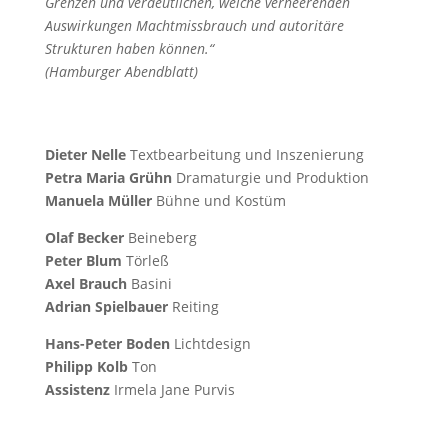
Grenzen und verdeutlichen, welche verheerenden
Auswirkungen Machtmissbrauch und autoritäre
Strukturen haben können.“
(Hamburger Abendblatt)
Dieter Nelle
Textbearbeitung und Inszenierung
Petra Maria Grühn
Dramaturgie und Produktion
Manuela Müller
Bühne und Kostüm
Olaf Becker
Beineberg
Peter Blum
Törleß
Axel Brauch
Basini
Adrian Spielbauer
Reiting
Hans-Peter Boden
Lichtdesign
Philipp Kolb
Ton
Assistenz
Irmela Jane Purvis