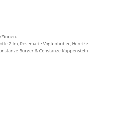
r*innen:
lotte Zilm, Rosemarie Vogtenhuber, Henrike
Constanze Burger & Constanze Kappenstein