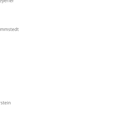
eyerler
ammstedt
stein