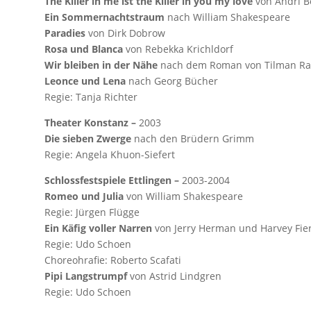
The Killer in me ist the Killer in you my love
von Andri B
Ein Sommernachtstraum
nach William Shakespeare
Paradies
von Dirk Dobrow
Rosa und Blanca
von Rebekka Krichldorf
Wir bleiben in der Nähe
nach dem Roman von Tilman R
Leonce und Lena
nach Georg Bücher
Regie: Tanja Richter
Theater Konstanz –
2003
Die sieben Zwerge
nach den Brüdern Grimm
Regie: Angela Khuon-Siefert
Schlossfestspiele Ettlingen –
2003-2004
Romeo und Julia
von William Shakespeare
Regie: Jürgen Flügge
Ein Käfig voller Narren
von Jerry Herman und Harvey Fier
Regie: Udo Schoen
Choreohrafie: Roberto Scafati
Pipi Langstrumpf
von Astrid Lindgren
Regie: Udo Schoen